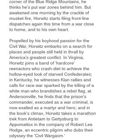
corner of the Blue Ridge Mountains, he
thinks he's put war zones behind him. But
awakened one morning by the crackle of
musket fire, Horwitz starts filing front-line
dispatches again this time from a war close
to home, and to his own heart.
Propelled by his boyhood passion for the
Civil War, Horwitz embarks on a search for
places and people still held in thrall by
America's greatest conflict. In Virginia,
Horwitz joins a band of 'hardcore'
reenactors who crash-diet to achieve the
hollow-eyed look of starved Confederates;
in Kentucky, he witnesses Klan rallies and
calls for race war sparked by the killing of a
white man who brandishes a rebel flag; at
Andersonville, he finds that the prison's
commander, executed as a war criminal, is
now exalted as a martyr and hero; and in
the book's climax, Horwitz takes a marathon
trek from Antietam to Gettysburg to
Appomattox in the company of Robert Lee
Hodge, an eccentric pilgrim who dubs their
odyssey the 'Civil Wargasm.'