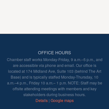
OFFICE HOURS
Chamber staff works Monday-Friday, 9 a.m.–5 p.m., and
are accessible via phone and email. Our office is
located at 174 Midland Ave, Suite 103 (behind The Art
Base) and is typically staffed Monday-Thursday, 10
a.m.–4 p.m., Friday 10 a.m.– 1 p.m. NOTE: Staff may be
offsite attending meetings with members and key
stakeholders during business hours.
Details
|
Google maps